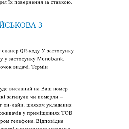
дня їх повернення за ставкою,
ІЙСЬКОВА З
е сканер QR-коду У застосунку
у у застосунку Monobank,
точок видачі. Термін
буде висланий на Ваш номер
які загинули чи померли –
г он-лайн, шляхом укладання
споживачів у приміщеннях ТОВ
ром телефона. Відповідна
часті у зазначених заходах в