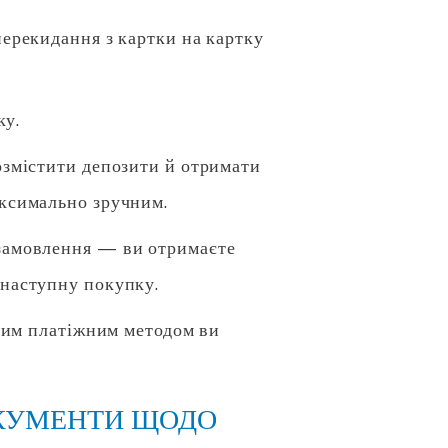
перекидання з картки на картку
ку.
озмістити депозити й отримати
аксимально зручним.
 замовлення — ви отримаєте
 наступну покупку.
яким платіжним методом ви
ОКУМЕНТИ ЩОДО