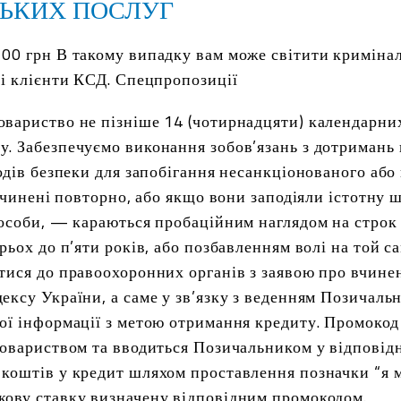
ЬКИХ ПОСЛУГ
0 грн В такому випадку вам може світити кримінал.
ні клієнти КСД. Спецпропозиції
вариство не пізніше 14 (чотирнадцяти) календарних
. Забезпечуємо виконання зобов’язань з дотримань 
ходів безпеки для запобігання несанкціонованого аб
, вчинені повторно, або якщо вони заподіяли істотн
особи, — караються пробаційним наглядом на строк в
рьох до п’яти років, або позбавленням волі на той 
тися до правоохоронних органів з заявою про вчине
ексу України, а саме у зв’язку з веденням Позичал
ої інформації з метою отримання кредиту. Промокод
Товариством та вводиться Позичальником у відповідн
коштів у кредит шляхом проставлення позначки “я 
кову ставку визначену відповідним промокодом.