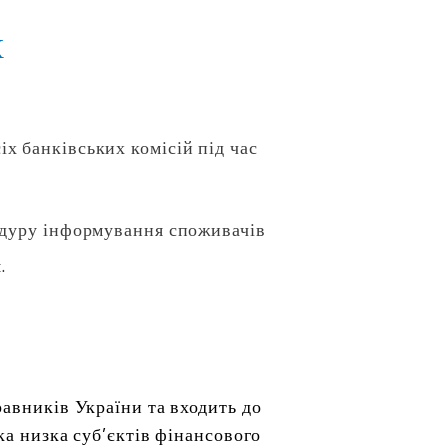
К
іх банківських комісій під час
уру інформування споживачів
.
равників України та входить до
ка низка суб’єктів фінансового