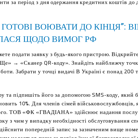
нти за період з дня одержання кредитних коштів до 
, ГОТОВІ ВОЮВАТИ ДО КІНЦЯ”: В
ЛАСЯ ЩОДО ВИМОГ РФ
ете подати заявку з будь-якого пристрою. Відкрийт
«Ще» → «Сканер QR-коду». Знайдіть найближчу точк
оботи. Забрати у точці видачі В Україні є понад 200 
ру та підпишіть його за допомогою SMS-коду, який 
новить 10%. Для членів сімей військовослужбовців, 
блого. ТОВ «ФК «ГВАДІАНА» здійснює надання послу
язку з чим у випадку необхідності обслуговування 
йснити попередній запис за зазначеним вище номе
ям надається лише за період їхньої безпосередньої у