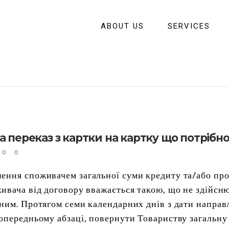
ABOUT US
SERVICES
за переказ з картки на картку що потрібн
0
0
ення споживачем загальної суми кредиту та/або проц
живача від договору вважається такою, що не здійсн
 ним. Протягом семи календарних днів з дати напра
попередньому абзаці, повернути Товариству загальну