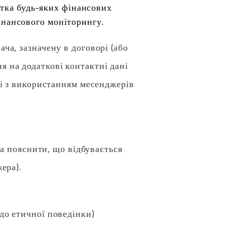
стка будь-яких фінансових
фінансового моніторингу.
ча, зазначену в договорі (або
 на додаткові контактні дані
лі з використанням месенджерів
та пояснити, що відбувається
ера).
до етичної поведінки)