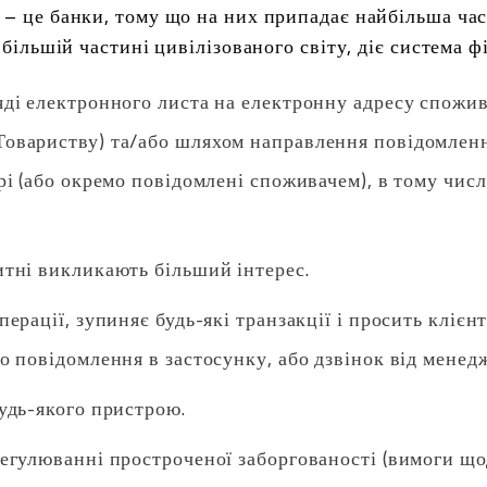
х – це банки, тому що на них припадає найбільша ча
в більшій частині цивілізованого світу, діє система 
ді електронного листа на електронну адресу спожива
овариству) та/або шляхом направлення повідомлення
рі (або окремо повідомлені споживачем), в тому чис
итні викликають більший інтерес.
перації, зупиняє будь-які транзакції і просить клієн
о повідомлення в застосунку, або дзвінок від менедж
удь-якого пристрою.
регулюванні простроченої заборгованості (вимоги що