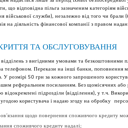
ти, що відповідна пільга зазначеним категоріям вій
ня військової служби), незалежно від того чи брали (
ія на діяльність фінансової компанії з правом нада
КРИТТЯ ТА ОБСЛУГОВУВАННЯ
я відділень з вигідними умовами та безкоштовними 
 за телефоном. Перекази на інші банки, поповнення 
. У розмірі 50 грн за кожного запрошеного користув
шим реферальним посиланням. Без щомісячних або р
о відокремлені підрозділи (відділення), у т.ч. Вико
угодою користувача і надаю згоду на обробку перс
бов’язання щодо повернення споживчого кредиту мо
мання споживчого кредиту надалі;