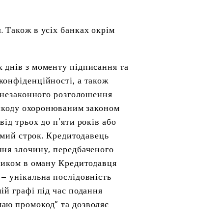
 Також в усіх банках окрім
 днів з моменту підписання та
конфіденційності, а також
о незаконного розголошення
у шкоду охоронюваним законом
ід трьох до п’яти років або
самий строк. Кредитодавець
ння злочину, передбаченого
ьником в оману Кредитодавця
 – унікальна послідовність
ій графі під час подання
маю промокод” та дозволяє