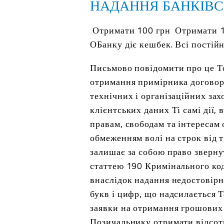
НАДАННЯ БАНКІВС
Отримати 100 грн
Отримати 10
ОБанку діє кешбек. Всі постій
Письмово повідомити про це То
отримання примірника договору
технічних і організаційних за
клієнтських даних Ті самі дії
правам, свободам та інтересам 
обмеженням волі на строк від т
залишає за собою право зверну
статтею 190 Кримінального код
внаслідок надання недостовірн
букв і цифр, що надсилається 
заявки на отримання грошових 
Позичальнику отримати відсот