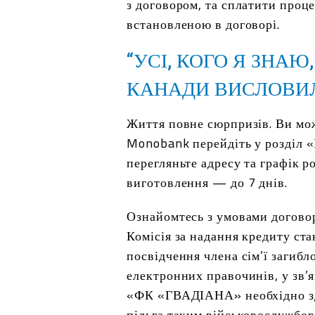
з договором, та сплатити проце
встановленою в договорі.
“УСІ, КОГО Я ЗНАЮ
КАНАДИ ВИСЛОВИ
Життя повне сюрпризів. Ви мож
Monobank перейдіть у розділ 
перегляньте адресу та графік р
виготовлення — до 7 днів.
Ознайомтесь з умовами догово
Комісія за надання кредиту ста
посвідчення члена сім’ї заги
електронних правочинів, у зв’
«ФК «ГВАДІАНА» необхідно зді
пільга таким військовослужбовц