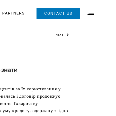
PARTNERS
CONTACT US
NEXT
о знати
ентів за їх користування у
ювалась і договір продовжує
влення Товариству
 суму кредиту, одержану згідно