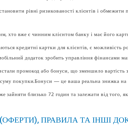
тановити рівні ризикованості клієнтів і обмежити 
им, хто вже є чинним клієнтом банку і має його карт
ться кредитні картки для клієнтів, є можливість р
мобільний додаток зробить управління фінансами м
истали промокод або бонуси, що зменшило вартість
 суму покупки.Бонуси — це ваша реальна знижка на
же зайняти близько 72 годин та залежати від того, 
(ОФЕРТИ), ПРАВИЛА ТА ІНШІ Д