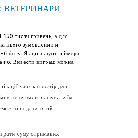
: ВЕТЕРИНАРИ
і 150 тисяч гривень, а для
 на нього зумовлений й
емблінгу. Якщо акаунт геймера
sino. Вивести виграш можна
анізації мають простір для
анк перестали вказувати їм,
неможливо дати їхній
діграти суму отриманих