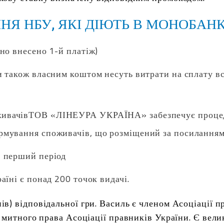
НЯ НБУ, ЯКІ ДІЮТЬ В МОНОБАН
сно внесено 1-й платіж)
и також власним коштом несуть витрати на сплату вс
живачівТОВ «ЛІНЕУРА УКРАЇНА» забезпечує процед
рмування споживачів, що розміщений за посиланням
в перший період
аїні є понад 200 точок видачі.
в) відповідальної гри. Василь є членом Асоціації п
 митного права Асоціації правників України. Є вели