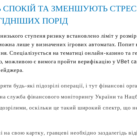
Ь СПОКІЙ ТА ЗМЕНШУЮТЬ СТРЕС
ГІДНІШИХ ПОРІД
і низького ступеня ризику встановлено ліміт у розмір
 можна лише у визначених ігрових автоматах. Попит
я. Спеціалізується на тематиці онлайн-казино та г
ю, можливою є вимога пройти верифікацію у VBet ca
вейджера.
ти будь-які підозрілі операції, і тут фінансові орг
вна служба фінансового моніторингу України та Нацб
ідозрілими, оскільки це такий широкий спектр, що 
і на свою картку, гравцеві необхідно заздалегідь ві