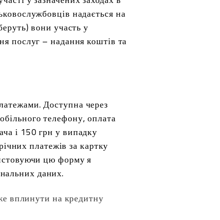
ськовослужбовців надається на
беруть) вони участь у
ння послуг – надання коштів та
платежами. Доступна через
мобільного телефону, оплата
ача і 150 грн у випадку
ічних платежів за картку
ристовуючи цю форму я
ональних даних.
же вплинути на кредитну